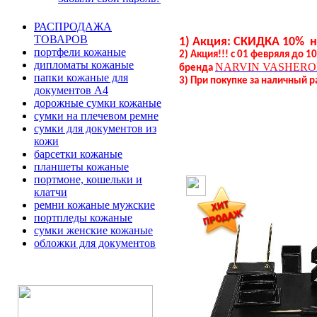
РАСПРОДАЖА
ТОВАРОВ
1) Акция: СКИДКА 10% 
портфели кожаные
2) Акция!!! с 01 февряля до 
дипломаты кожаные
NARVIN
VASHERO
бренда
папки кожаные для
3) При покупке за наличный р
документов А4
дорожные сумки кожаные
сумки на плечевом ремне
сумки для документов из
кожи
барсетки кожаные
планшеты кожаные
портмоне, кошельки и
клатчи
ремни кожаные мужские
портпледы кожаные
сумки женские кожаные
обложки для документов