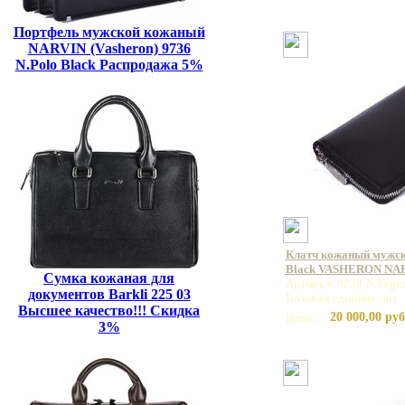
Портфель мужской кожаный
NARVIN (Vasheron) 9736
N.Polo Black Распродажа 5%
Клатч кожаный мужско
Black VASHERON NA
Сумка кожаная для
Артикул: 9239-N.Veget
документов Barkli 225 03
Базовая единица: шт
Высшее качество!!! Скидка
20 000,00 руб
Цена:
3%