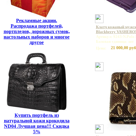
Рекламные акции.
Распродажа портфелей,
Клатч кожаный мужск
портпледов, дорожных сумок,
Blackberry VASHERO
настольных наборов и многое
Артикул: 9243-N.Polo 
Базовая единица: шт
другое
21 000,00 руб
Цена:
Купить портфель из
натуральной кожи крокодила
ND04 Лучшая цена!!! Скидка
5%