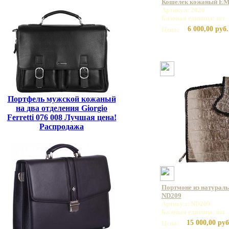
Кошелек кожаный EM
Артикул: 2020
Базовая единица: шт
6 000,00 руб.
Цена:
Портфель мужской кожаный
на два отделения Giorgio
Ferretti 076 008 Лучшая цена!
Распродажа
Портмоне из натурал
ND209
Артикул: ND209
Базовая единица: шт
15 000,00 руб
Цена: