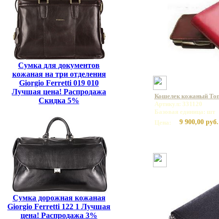
Сумка для документов
кожаная на три отделения
Giorgio Ferretti 019 010
Лучшая цена! Распродажа
Кошелек кожаный Tony
Скидка 5%
Артикул: 331120
Базовая единица: шт
9 900,00 руб.
Цена:
Сумка дорожная кожаная
Giorgio Ferretti 122 1 Лучшая
цена! Распродажа 3%