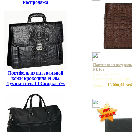
Распродажа
Портмоне из натурал
ND168
Портфель из натуральной
Артикул: ND168
кожи крокодила ND02
Базовая единица: шт
Лучшая цена!!! Скидка 5%
18 000,00 руб
Цена: