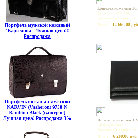
Кошелек кожаный Tony
Артикул: 331049L
Базовая единица: шт
12 660,00 руб
Портфель мужской кожаный
Цена:
"Барселона" Лучшая цена!!!
Распродажа
Портфель кожаный мужской
NARVIN (Vasheron) 9738-N
Bambino Black (вашерон)
Лучшая цена! Распродажа 3%
Портмоне кожаное E
Артикул: 2045
Базовая единица: шт
6 200,00 руб.
Цена: