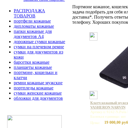
Портмоне кожаное, кошелек
РАСПРОДАЖА
задача подобрать для себя и
ТОВАРОВ
доставка*. Получить ответы 
портфели кожаные
телефону. Хороших покупок
дипломаты кожаные
папки кожаные для
документов А4
дорожные сумки кожаные
сумки на плечевом ремне
сумки для документов из
кожи
барсетки кожаные
планшеты кожаные
портмоне, кошельки и
клатчи
ремни кожаные мужские
портпледы кожаные
сумки женские кожаные
обложки для документов
Клатч кожаный мужско
VASHERON NARVIN
Артикул: 9242-N.Polo 
Базовая единица: шт
19 000,00 руб
Цена: