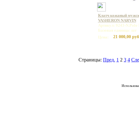
Клатч кожаный мужск
VASHERON NARVIN
Артикул: 9243-N.Polo
Базовая единица: шт
21 000,00 руб
Цена:
Страницы:
Пред.
1
2
3
4
Сле
Использован