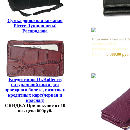
Сумка дорожная кожаная
Pierre Лучщая цена!
Распродажа
Портмоне кожаное E
Артикул: 2016
Базовая единица: шт
6 300,00 руб.
Цена:
Кредитницы Dr.Koffer из
натуральной кожи для
проездного билета, визиток и
кредитных карт(черная и
красная)
СКИДКА При покупке от 10
шт. цена 600руб.