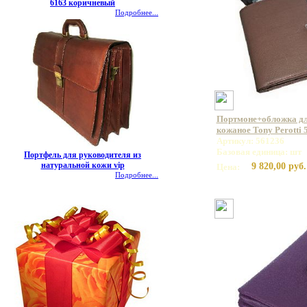
6163 коричневый
Подробнее...
Портмоне+обложка дл
кожаное Tony Perotti 
Артикул: 561236
Базовая единица: шт
Портфель для руководителя из
натуральной кожи vip
9 820,00 руб.
Цена:
Подробнее...