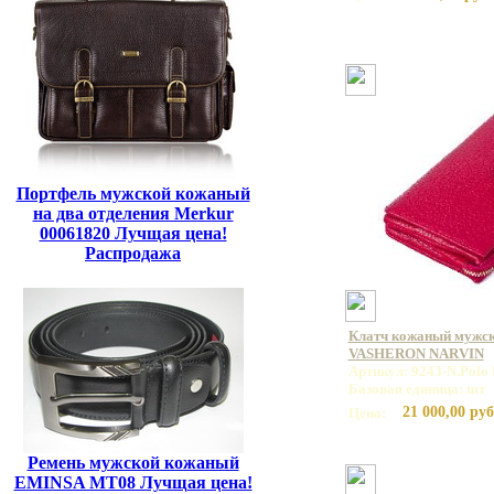
Портфель мужской кожаный
на два отделения Merkur
00061820 Лучщая цена!
Распродажа
Клатч кожаный мужск
VASHERON NARVIN
Артикул: 9243-N.Polo
Базовая единица: шт
21 000,00 руб
Цена:
Ремень мужской кожаный
EMINSA MT08 Лучщая цена!