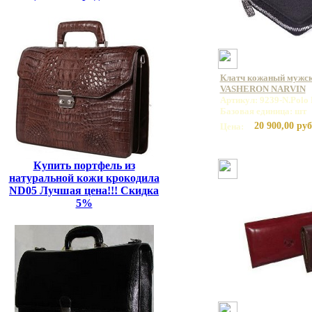
Клатч кожаный мужско
VASHERON NARVIN
Артикул: 9239-N.Polo 
Базовая единица: шт
20 900,00 руб
Цена:
Купить портфель из
натуральной кожи крокодила
ND05 Лучшая цена!!! Скидка
5%