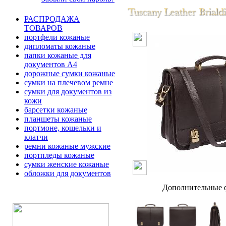
РАСПРОДАЖА
ТОВАРОВ
портфели кожаные
дипломаты кожаные
папки кожаные для
документов А4
дорожные сумки кожаные
сумки на плечевом ремне
сумки для документов из
кожи
барсетки кожаные
планшеты кожаные
портмоне, кошельки и
клатчи
ремни кожаные мужские
портпледы кожаные
сумки женские кожаные
обложки для документов
Дополнительные ф