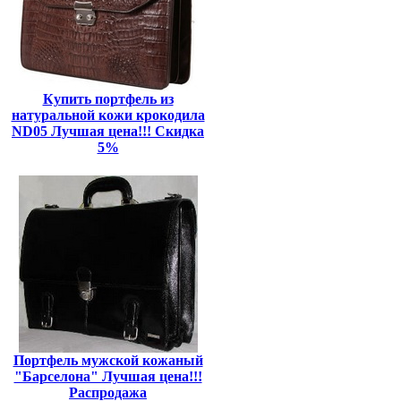
Купить портфель из
натуральной кожи крокодила
ND05 Лучшая цена!!! Скидка
5%
Портфель мужской кожаный
"Барселона" Лучшая цена!!!
Распродажа