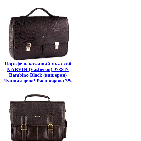
Портфель кожаный мужской
NARVIN (Vasheron) 9738-N
Bambino Black (вашерон)
Лучшая цена! Распродажа 3%