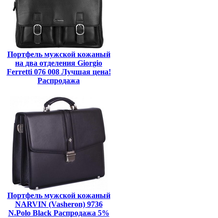
Портфель мужской кожаный
на два отделения Giorgio
Ferretti 076 008 Лучшая цена!
Распродажа
Портфель мужской кожаный
NARVIN (Vasheron) 9736
N.Polo Black Распродажа 5%