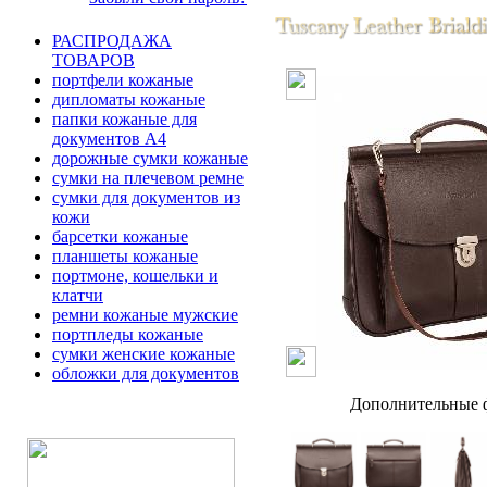
РАСПРОДАЖА
ТОВАРОВ
портфели кожаные
дипломаты кожаные
папки кожаные для
документов А4
дорожные сумки кожаные
сумки на плечевом ремне
сумки для документов из
кожи
барсетки кожаные
планшеты кожаные
портмоне, кошельки и
клатчи
ремни кожаные мужские
портпледы кожаные
сумки женские кожаные
обложки для документов
Дополнительные ф