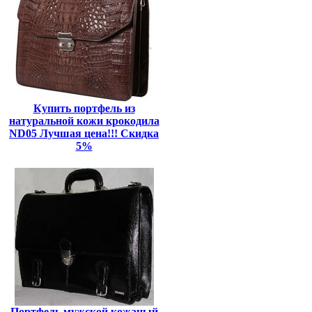
Купить портфель из
натуральной кожи крокодила
ND05 Лучшая цена!!! Скидка
5%
Портфель мужской кожаный