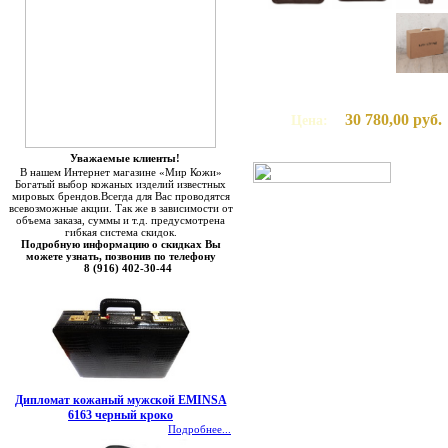
30 780,00 руб.
Цена:
Уважаемые клиенты!
В нашем Интернет магазине «Мир Кожи»
Богатый выбор кожаных изделий известных
мировых брендов.Всегда для Вас проводятся
всевозможные акции. Так же в зависимости от
объема заказа, суммы и т.д. предусмотрена
гибкая система скидок.
Подробную информацию о скидках Вы
можете узнать, позвонив по телефону
8 (916) 402-30-44
Дипломат кожаный мужской EMINSA
6163 черный кроко
Подробнее...