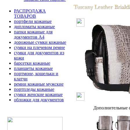
РАСПРОДАЖА
ТОВАРОВ
портфели кожаные
дипломаты кожаные
папки кожаные для
документов А4
дорожные сумки кожаные
сумки на плечевом ремне
сумки для документов из
кожи
барсетки кожаные
планшеты кожаные
портмоне, кошельки и
клатчи
ремни кожаные мужские
портпледы кожаные
сумки женские кожаные
обложки для документов
Дополнительные ф