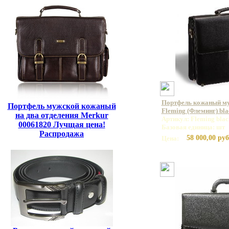
Портфель кожаный м
Портфель мужской кожаный
Fleming (Флеминг) bla
на два отделения Merkur
Артикул: Fleming blac
00061820 Лучщая цена!
Базовая единица: шт
Распродажа
58 000,00 руб
Цена: