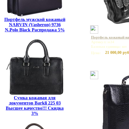
Портфель мужской кожаный
NARVIN (Vasheron) 9736
N.Polo Black Распродажа 5%
Портфель кожаный на 
Артикул: ss34
Базовая единица: шт
21 000,00 руб
Цена:
Сумка кожаная для
документов Barkli 225 03
Высшее качество!!! Скидка
3%