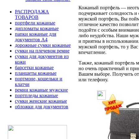
Кожаный портфель — неотъе
РАСПРОДАЖА
подчеркивает солидность и 
ТОВАРОВ
мужской портфель, Вы пойме
портфели кожаные
отличное качество позволит
дипломаты кожаные
подойти с особым вниманием
папки кожаные для
либо неудобства. Наши муж
документов А4
и приятны в использовании
дорожные сумки кожаные
мужской портфель, то у Вас
сумки на плечевом ремне
впечатление.
сумки для документов из
кожи
Также, кожаный портфель мо
барсетки кожаные
но очень практичный и при
планшеты кожаные
Вашем выборе. Получить отв
портмоне, кошельки и
или телефону.
клатчи
ремни кожаные мужские
портпледы кожаные
сумки женские кожаные
обложки для документов