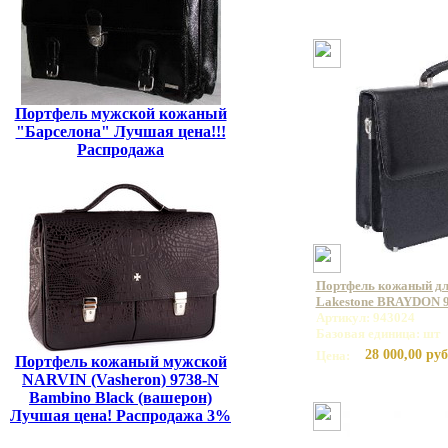
Портфель мужской кожаный
"Барселона" Лучшая цена!!!
Распродажа
Портфель кожаный дл
Lakestone BRAYDON 
Артикул: 943024
Базовая единица: шт
28 000,00 руб
Цена:
Портфель кожаный мужской
NARVIN (Vasheron) 9738-N
Bambino Black (вашерон)
Лучшая цена! Распродажа 3%