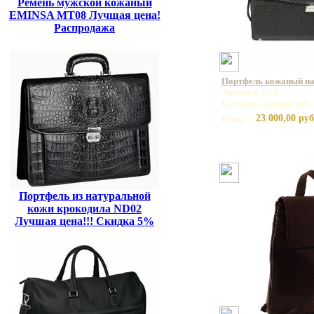
Ремень мужской кожаный
EMINSA MT08 Лучщая цена!
Распродажа
Портфель кожаный на 
Артикул: ss35
Базовая единица: шт
23 000,00 руб
Цена:
Портфель из натуральной
кожи крокодила ND02
Лучшая цена!!! Скидка 5%