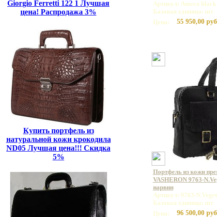
Giorgio Ferretti 122 1 Лучшая
Артикул: Ameca black
цена! Распродажа 3%
Базовая единица: шт
55 950,00 руб
Цена:
Купить портфель из
натуральной кожи крокодила
ND05 Лучшая цена!!! Скидка
5%
Портфель из кожи пр
VASHERON 9763-N.Veg
нарвин
Артикул: 9763-N.Veget
Базовая единица: шт
96 500,00 руб
Цена: