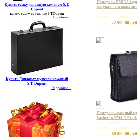
Портфель EMINSA од
Купить сумку дорожную кожаную S.T.
натуральная кожа арт.
Dupont
Артикул: 7011-1
купить сумку дорожную S.T.Dupont
Базовая единица: шт
Подробнее...
22 500,00 руб
Цена:
Купить Дипломат мужской кожаный
S.T. Dupont
Подробнее...
Портфель кожаный м
Vasheron 9744-N Prad
Артикул: 9744 N Prad
Базовая единица: шт
80 000,00 руб
Цена: