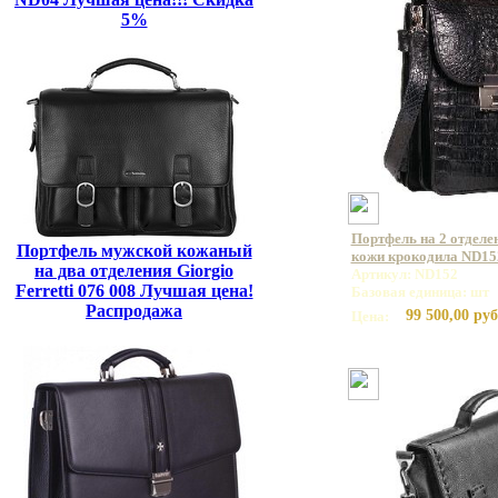
5%
Портфель на 2 отделе
Портфель мужской кожаный
кожи крокодила ND15
на два отделения Giorgio
Артикул: ND152
Ferretti 076 008 Лучшая цена!
Базовая единица: шт
Распродажа
99 500,00 руб
Цена: