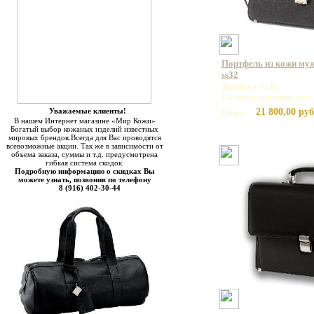
Портфель из кожи муж
ss32
Артикул: ss32
Базовая единица: шт
Уважаемые клиенты!
21 800,00 руб
Цена:
В нашем Интернет магазине «Мир Кожи»
Богатый выбор кожаных изделий известных
мировых брендов.Всегда для Вас проводятся
всевозможные акции. Так же в зависимости от
объема заказа, суммы и т.д. предусмотрена
гибкая система скидок.
Подробную информацию о скидках Вы
можете узнать, позвонив по телефону
8 (916) 402-30-44