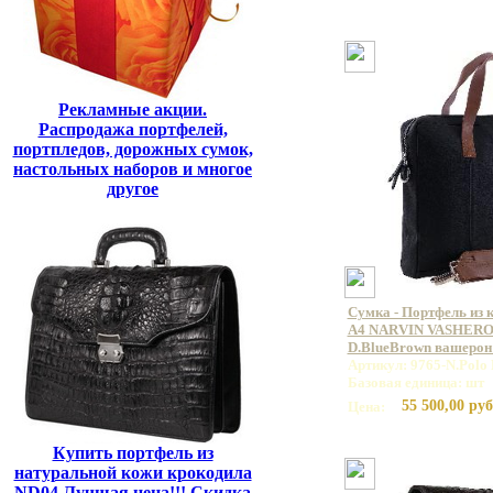
Рекламные акции.
Распродажа портфелей,
портпледов, дорожных сумок,
настольных наборов и многое
другое
Сумка - Портфель из 
А4 NARVIN VASHERON
D.BlueBrown вашерон
Артикул: 9765-N.Polo
Базовая единица: шт
55 500,00 руб
Цена:
Купить портфель из
натуральной кожи крокодила
ND04 Лучшая цена!!! Скидка