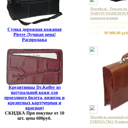
Портфель - Рюкзак из
NARVIN VASHERON 99
вашерон нарвин
Артикул: 9764-N.Vege
Базовая единица: шт
Сумка дорожная кожаная
99 800,00 руб
Цена:
Pierre Лучщая цена!
Распродажа
Кредитницы Dr.Koffer из
натуральной кожи для
проездного билета, визиток и
кредитных карт(черная и
красная)
СКИДКА При покупке от 10
Портфель кожаный му
шт. цена 600руб.
EMINSA 7061 (Еминса
Артикул: 7061