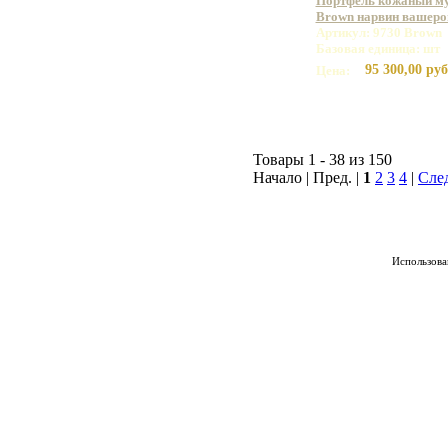
Портфель кожаный му
Brown нарвин вашеро
Артикул: 9730 Brown
Базовая единица: шт
95 300,00 руб
Цена:
Товары 1 - 38 из 150
Начало | Пред. |
1
2
3
4
|
Сле
Использован