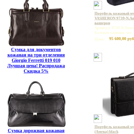
Портфель кожаный м
VASHERON 9739-N.Ana
вашерон
Артикул: 9739 N.Anac
Базовая единица: шт
95 600,00 руб
Цена:
Сумка для документов
кожаная на три отделения
Giorgio Ferretti 019 010
Лучшая цена! Распродажа
Скидка 5%
Портфель кожаный м
Сумка дорожная кожаная
(Амека) black