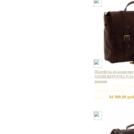
Портфель из кожи пр
VASHERON 9762-N.Veg
нарвин
Артикул: 9762-N.Vege
Базовая единица: шт
84 900,00 руб
Цена: