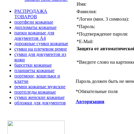
Имя:
РАСПРОДАЖА
Фамилия:
ТОВАРОВ
*
Логин (мин. 3 символа):
портфели кожаные
*
Пароль:
дипломаты кожаные
папки кожаные для
*
Подтверждение пароля:
документов А4
*
E-Mail:
дорожные сумки кожаные
Защита от автоматическо
сумки на плечевом ремне
сумки для документов из
кожи
*
Введите слово на картинке
барсетки кожаные
планшеты кожаные
портмоне, кошельки и
Пароль должен быть не мен
клатчи
ремни кожаные мужские
*
Обязательные поля
портпледы кожаные
сумки женские кожаные
Авторизация
обложки для документов