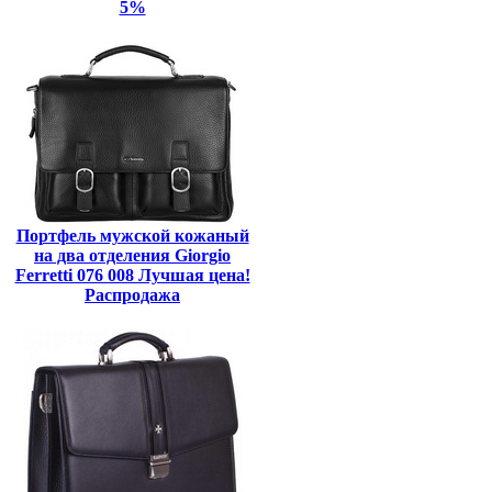
5%
Портфель мужской кожаный
на два отделения Giorgio
Ferretti 076 008 Лучшая цена!
Распродажа