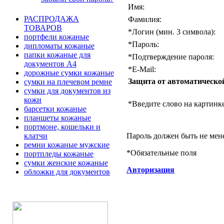
Имя:
РАСПРОДАЖА
Фамилия:
ТОВАРОВ
*
Логин (мин. 3 символа):
портфели кожаные
*
Пароль:
дипломаты кожаные
папки кожаные для
*
Подтверждение пароля:
документов А4
*
E-Mail:
дорожные сумки кожаные
Защита от автоматическо
сумки на плечевом ремне
сумки для документов из
кожи
*
Введите слово на картинке
барсетки кожаные
планшеты кожаные
портмоне, кошельки и
Пароль должен быть не мен
клатчи
ремни кожаные мужские
*
Обязательные поля
портпледы кожаные
сумки женские кожаные
Авторизация
обложки для документов