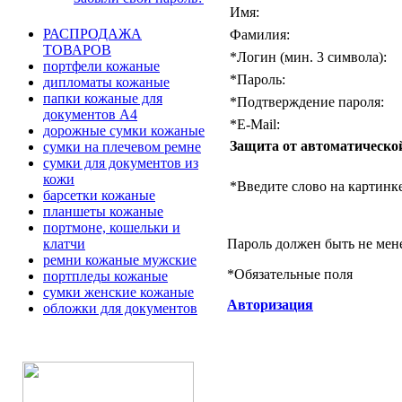
Имя:
РАСПРОДАЖА
Фамилия:
ТОВАРОВ
*
Логин (мин. 3 символа):
портфели кожаные
*
Пароль:
дипломаты кожаные
папки кожаные для
*
Подтверждение пароля:
документов А4
*
E-Mail:
дорожные сумки кожаные
Защита от автоматическо
сумки на плечевом ремне
сумки для документов из
кожи
*
Введите слово на картинке
барсетки кожаные
планшеты кожаные
портмоне, кошельки и
Пароль должен быть не мен
клатчи
ремни кожаные мужские
*
Обязательные поля
портпледы кожаные
сумки женские кожаные
Авторизация
обложки для документов