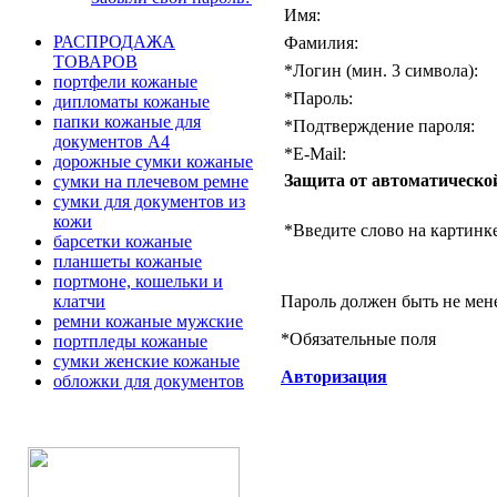
Имя:
РАСПРОДАЖА
Фамилия:
ТОВАРОВ
*
Логин (мин. 3 символа):
портфели кожаные
*
Пароль:
дипломаты кожаные
папки кожаные для
*
Подтверждение пароля:
документов А4
*
E-Mail:
дорожные сумки кожаные
Защита от автоматическо
сумки на плечевом ремне
сумки для документов из
кожи
*
Введите слово на картинке
барсетки кожаные
планшеты кожаные
портмоне, кошельки и
Пароль должен быть не мен
клатчи
ремни кожаные мужские
*
Обязательные поля
портпледы кожаные
сумки женские кожаные
Авторизация
обложки для документов