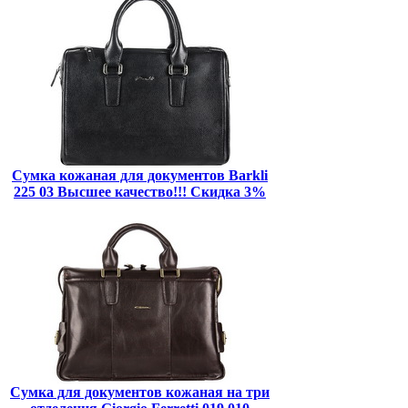
Сумка кожаная для документов Barkli
225 03 Высшее качество!!! Скидка 3%
Сумка для документов кожаная на три