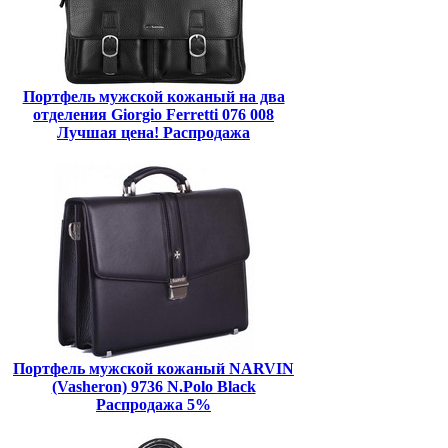
Портфель мужской кожаный на два
отделения Giorgio Ferretti 076 008
Лучшая цена! Распродажа
Портфель мужской кожаный NARVIN
(Vasheron) 9736 N.Polo Black
Распродажа 5%