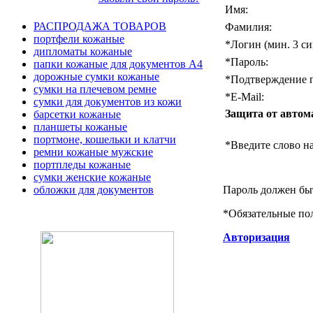
Имя:
РАСПРОДАЖА ТОВАРОВ
Фамилия:
портфели кожаные
*
Логин (мин. 3 си
дипломаты кожаные
*
Пароль:
папки кожаные для документов А4
дорожные сумки кожаные
*
Подтверждение п
сумки на плечевом ремне
*
E-Mail:
сумки для документов из кожи
Защита от автом
барсетки кожаные
планшеты кожаные
портмоне, кошельки и клатчи
*
Введите слово на
ремни кожаные мужские
портпледы кожаные
сумки женские кожаные
Пароль должен быт
обложки для документов
*
Обязательные по
Авторизация