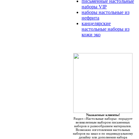
письменные настольные
наборы VIP
наборы настольные из
нефрита
канцелярские
настольные наборы из
кожи эко
Уважаемые клиенты!
Раздел «Настольные наборы» порадует
великолепным выбором письменных
наборов и разнообразием материалов.
Возможно изготовления настольных
наборов на заказ и по индивидуальному
дизайну или дополнения набора