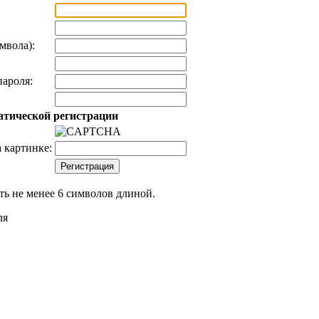
мвола):
ароля:
атической регистрации
 картинке:
ь не менее 6 символов длиной.
ля