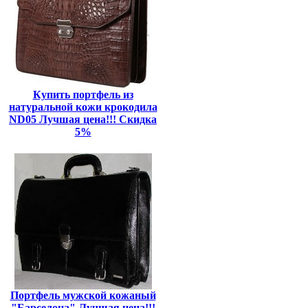
Купить портфель из
натуральной кожи крокодила
ND05 Лучшая цена!!! Скидка
5%
Портфель мужской кожаный
"Барселона" Лучшая цена!!!