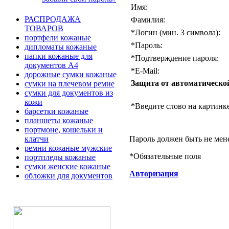
Имя:
РАСПРОДАЖА
Фамилия:
ТОВАРОВ
*
Логин (мин. 3 символа):
портфели кожаные
*
Пароль:
дипломаты кожаные
папки кожаные для
*
Подтверждение пароля:
документов А4
*
E-Mail:
дорожные сумки кожаные
Защита от автоматическо
сумки на плечевом ремне
сумки для документов из
кожи
*
Введите слово на картинке
барсетки кожаные
планшеты кожаные
портмоне, кошельки и
Пароль должен быть не мен
клатчи
ремни кожаные мужские
*
Обязательные поля
портпледы кожаные
сумки женские кожаные
Авторизация
обложки для документов