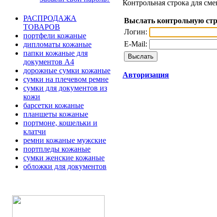
Контрольная строка для сме
РАСПРОДАЖА
Выслать контрольную ст
ТОВАРОВ
Логин:
портфели кожаные
E-Mail:
дипломаты кожаные
папки кожаные для
документов А4
дорожные сумки кожаные
Авторизация
сумки на плечевом ремне
сумки для документов из
кожи
барсетки кожаные
планшеты кожаные
портмоне, кошельки и
клатчи
ремни кожаные мужские
портпледы кожаные
сумки женские кожаные
обложки для документов