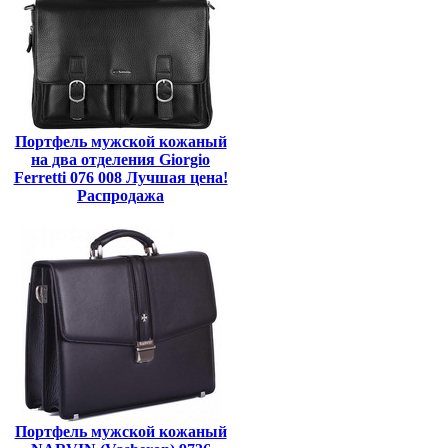
Портфель мужской кожаный
на два отделения Giorgio
Ferretti 076 008 Лучшая цена!
Распродажа
Портфель мужской кожаный