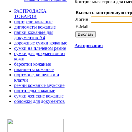
Контрольная строка для сме
РАСПРОДАЖА
Выслать контрольную ст
ТОВАРОВ
Логин:
портфели кожаные
E-Mail:
дипломаты кожаные
папки кожаные для
документов А4
дорожные сумки кожаные
Авторизация
сумки на плечевом ремне
сумки для документов из
кожи
барсетки кожаные
планшеты кожаные
портмоне, кошельки и
клатчи
ремни кожаные мужские
портпледы кожаные
сумки женские кожаные
обложки для документов