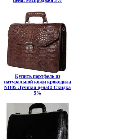
цена! Распродажа 3%
Купить портфель из
натуральной кожи крокодила
ND05 Лучшая цена!!! Скидка
5%