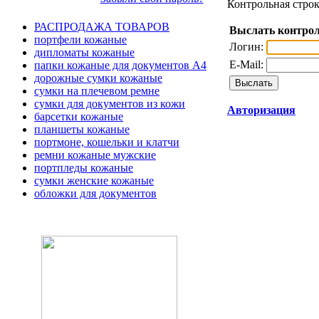
Контрольная строк
РАСПРОДАЖА ТОВАРОВ
Выслать контрол
портфели кожаные
Логин:
дипломаты кожаные
E-Mail:
папки кожаные для документов А4
дорожные сумки кожаные
сумки на плечевом ремне
сумки для документов из кожи
Авторизация
барсетки кожаные
планшеты кожаные
портмоне, кошельки и клатчи
ремни кожаные мужские
портпледы кожаные
сумки женские кожаные
обложки для документов