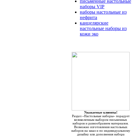
письменные настольные
наборы VIP
наборы настольные из
нефрита
канцелярские
настольные наборы из
кожи эко
Уважаемые клиенты!
Раздел «Настольные наборы» порадует
великолепным выбором письменных
наборов и разнообразием материалов.
Возможно изготовления настольных
наборов на заказ и по индивидуальному
дизайну или дополнения набора