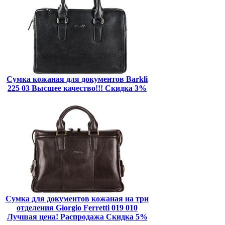
Сумка кожаная для документов Barkli
225 03 Высшее качество!!! Скидка 3%
Сумка для документов кожаная на три
отделения Giorgio Ferretti 019 010
Лучшая цена! Распродажа Скидка 5%