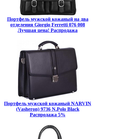
Портфель мужской кожаный на два
отделения Giorgio Ferretti 076 008
Лучшая цена! Распродажа
Портфель мужской кожаный NARVIN
(Vasheron) 9736 N.Polo Black
Распродажа 5%