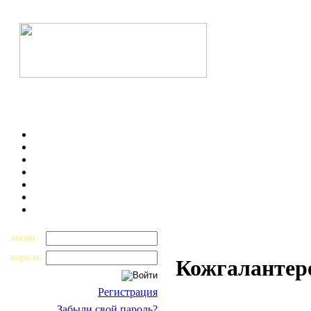
логин
пароль
Кожгалантере
Регистрация
Забыли свой пароль?