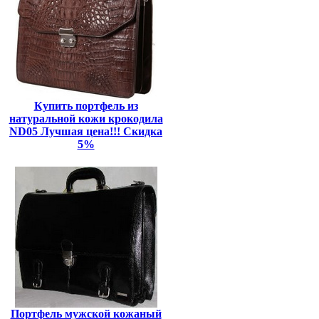
Купить портфель из
натуральной кожи крокодила
ND05 Лучшая цена!!! Скидка
5%
Портфель мужской кожаный