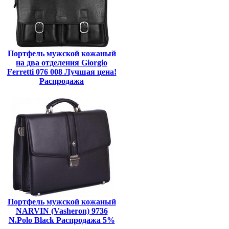
Портфель мужской кожаный
на два отделения Giorgio
Ferretti 076 008 Лучшая цена!
Распродажа
Портфель мужской кожаный
NARVIN (Vasheron) 9736
N.Polo Black Распродажа 5%