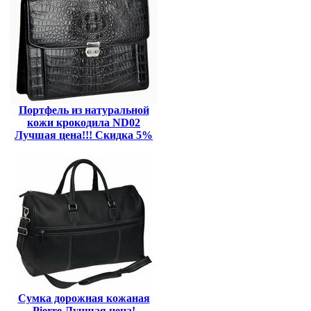
Портфель из натуральной
кожи крокодила ND02
Лучшая цена!!! Скидка 5%
Сумка дорожная кожаная
Pierre Лучщая цена!