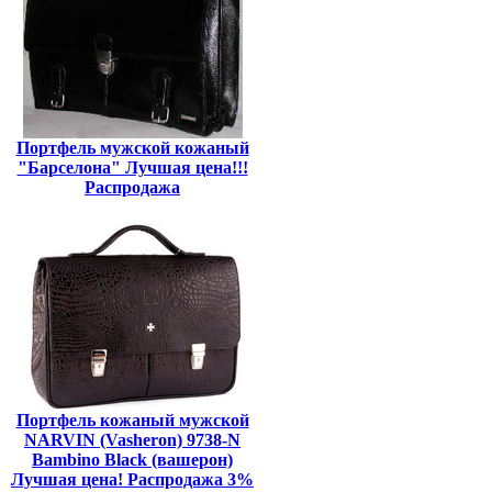
Портфель мужской кожаный
"Барселона" Лучшая цена!!!
Распродажа
Портфель кожаный мужской
NARVIN (Vasheron) 9738-N
Bambino Black (вашерон)
Лучшая цена! Распродажа 3%