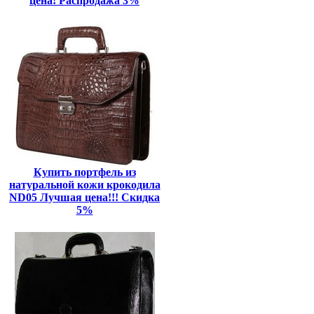
цена! Распродажа 3%
Купить портфель из
натуральной кожи крокодила
ND05 Лучшая цена!!! Скидка
5%