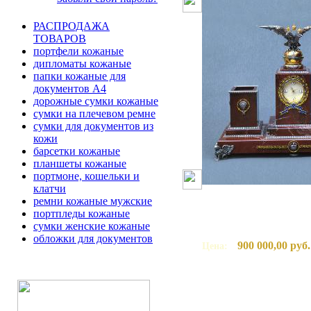
РАСПРОДАЖА
ТОВАРОВ
портфели кожаные
дипломаты кожаные
папки кожаные для
документов А4
дорожные сумки кожаные
сумки на плечевом ремне
сумки для документов из
кожи
барсетки кожаные
планшеты кожаные
портмоне, кошельки и
клатчи
ремни кожаные мужские
портпледы кожаные
сумки женские кожаные
обложки для документов
900 000,00 руб.
Цена: