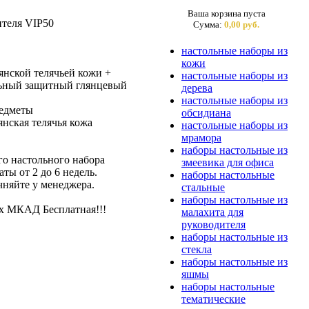
Ваша корзина пуста
ителя VIP50
Сумма:
0,00 руб.
настольные наборы из
кожи
янской телячьей кожи +
настольные наборы из
льный защитный глянцевый
дерева
настольные наборы из
редметы
обсидиана
нская телячья кожа
настольные наборы из
мрамора
наборы настольные из
го настольного набора
змеевика для офиса
ты от 2 до 6 недель.
наборы настольные
няйте у менеджера.
стальные
наборы настольные из
ах МКАД Бесплатная!!!
малахита для
руководителя
наборы настольные из
стекла
наборы настольные из
яшмы
наборы настольные
тематические