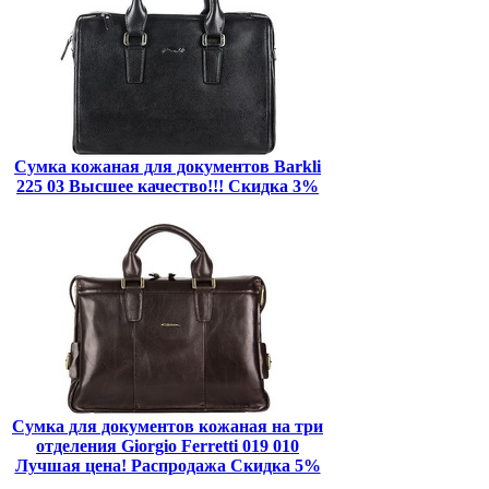
Сумка кожаная для документов Barkli
225 03 Высшее качество!!! Скидка 3%
Сумка для документов кожаная на три
отделения Giorgio Ferretti 019 010
Лучшая цена! Распродажа Скидка 5%