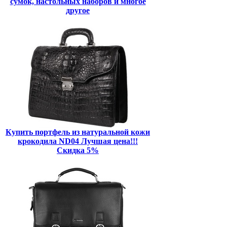
сумок, настольных наборов и многое
другое
Купить портфель из натуральной кожи
крокодила ND04 Лучшая цена!!!
Скидка 5%