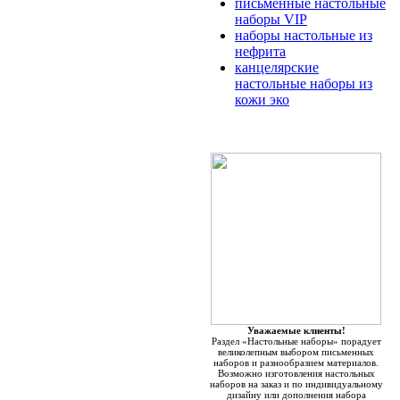
письменные настольные
наборы VIP
наборы настольные из
нефрита
канцелярские
настольные наборы из
кожи эко
Уважаемые клиенты!
Раздел «Настольные наборы» порадует
великолепным выбором письменных
наборов и разнообразием материалов.
Возможно изготовления настольных
наборов на заказ и по индивидуальному
дизайну или дополнения набора