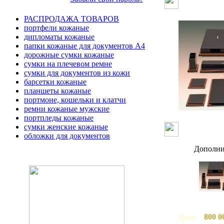
РАСПРОДАЖА ТОВАРОВ
портфели кожаные
дипломаты кожаные
папки кожаные для документов А4
дорожные сумки кожаные
сумки на плечевом ремне
сумки для документов из кожи
барсетки кожаные
планшеты кожаные
портмоне, кошельки и клатчи
ремни кожаные мужские
портпледы кожаные
сумки женские кожаные
обложки для документов
Дополни
800 0
Цена: