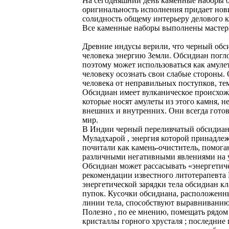
На сегодняшний день каменные наборы о
оригинальность исполнения придает нов
солидность общему интерьеру делового к
Все каменные наборы выполнены мастер
Древние индусы верили, что черный обс
человека энергию Земли. Обсидиан погл
поэтому может использоваться как амуле
человеку осознать свои слабые стороны.
человека от неправильных поступков, тем
Обсидиан имеет вулканическое происхож
которые носят амулеты из этого камня, н
внешних и внутренних. Они всегда готов
мир.
В Индии черный переливчатый обсидиан 
Муладхарой , энергия которой принадле
почитали как камень-очиститель, помога
различными негативными явлениями на у
Обсидиан может рассасывать «энергетич
рекомендации известного литотерапевта 
энергетической зарядки тела обсидиан кл
пупок. Кусочки обсидиана, расположенн
линии тела, способствуют выравниванию
Полезно , по ее мнению, помещать рядо
кристаллы горного хрусталя ; последние