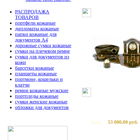
РАСПРОДАЖА
ТОВАРОВ
портфели кожаные
дипломаты кожаные
папки кожаные для
документов А4
дорожные сумки кожаные
сумки на плечевом ремне
сумки для документов из
кожи
барсетки кожаные
планшеты кожаные
портмоне, кошельки и
клатчи
ремни кожаные мужские
портпледы кожаные
сумки женские кожаные
обложки для документов
53 000,00 руб.
Цена: