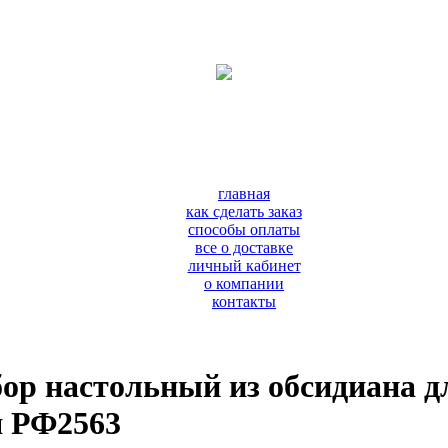
главная
как сделать заказ
способы оплаты
все о доставке
личный кабинет
о компании
контакты
ор настольный из обсидиана д
я РФ2563