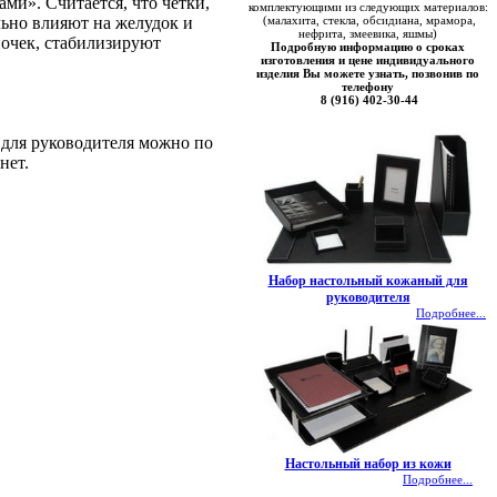
ми». Считается, что четки,
комплектующими из следующих материалов:
льно влияют на желудок и
(малахита, стекла, обсидиана, мрамора,
нефрита, змеевика, яшмы)
почек, стабилизируют
Подробную информацию о сроках
изготовления и цене индивидуального
изделия Вы можете узнать, позвонив по
телефону
8 (916) 402-30-44
 для руководителя можно по
нет.
Набор настольный кожаный для
руководителя
Подробнее...
Настольный набор из кожи
Подробнее...