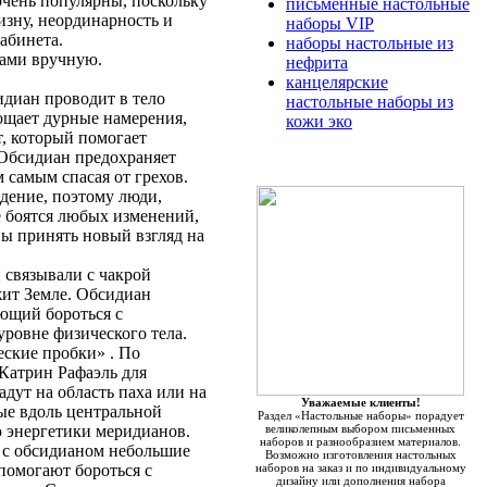
чень популярны, поскольку
письменные настольные
изну, неординарность и
наборы VIP
абинета.
наборы настольные из
ами вручную.
нефрита
канцелярские
идиан проводит в тело
настольные наборы из
ощает дурные намерения,
кожи эко
т, который помогает
 Обсидиан предохраняет
 самым спасая от грехов.
дение, поэтому люди,
е боятся любых изменений,
ы принять новый взгляд на
связывали с чакрой
жит Земле. Обсидиан
ющий бороться с
ровне физического тела.
еские пробки» . По
Катрин Рафаэль для
адут на область паха или на
Уважаемые клиенты!
ые вдоль центральной
Раздел «Настольные наборы» порадует
 энергетики меридианов.
великолепным выбором письменных
наборов и разнообразием материалов.
м с обсидианом небольшие
Возможно изготовления настольных
 помогают бороться с
наборов на заказ и по индивидуальному
дизайну или дополнения набора