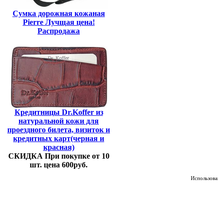
Сумка дорожная кожаная
Pierre Лучщая цена!
Распродажа
Кредитницы Dr.Koffer из
натуральной кожи для
проездного билета, визиток и
кредитных карт(черная и
красная)
СКИДКА При покупке от 10
шт. цена 600руб.
Использован