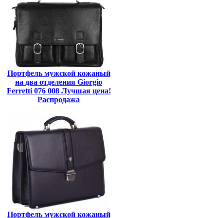
Портфель мужской кожаный
на два отделения Giorgio
Ferretti 076 008 Лучшая цена!
Распродажа
Портфель мужской кожаный