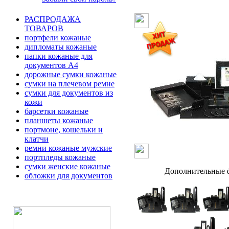
РАСПРОДАЖА
ТОВАРОВ
портфели кожаные
дипломаты кожаные
папки кожаные для
документов А4
дорожные сумки кожаные
сумки на плечевом ремне
сумки для документов из
кожи
барсетки кожаные
планшеты кожаные
портмоне, кошельки и
клатчи
ремни кожаные мужские
портпледы кожаные
сумки женские кожаные
Дополнительные ф
обложки для документов