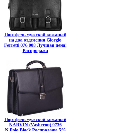
Портфель мужской кожаный
на два отделения Giorgio
Ferretti 076 008 Лучшая цена!
Распродажа
Портфель мужской кожаный
NARVIN (Vasheron) 9736
N.Polo Black Распродажа 5%