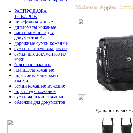
РАСПРОДАЖА
ТОВАРОВ
портфели кожаные
дипломаты кожаные
папки кожаные для
документов А4
дорожные сумки кожаные
сумки на плечевом ремне
сумки для документов из
кожи
барсетки кожаные
планшеты кожаные
портмоне, кошельки и
клатчи
ремни кожаные мужские
портпледы кожаные
сумки женские кожаные
обложки для документов
Дополнительные ф