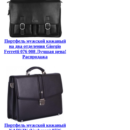
Портфель мужской кожаный
на два отделения Giorgio
Ferretti 076 008 Лучшая цена!
Распродажа
Портфель мужской кожаный