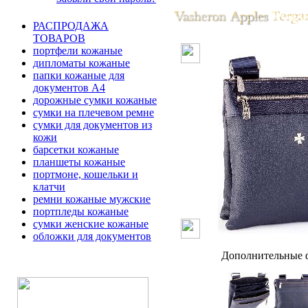
РАСПРОДАЖА
ТОВАРОВ
портфели кожаные
дипломаты кожаные
папки кожаные для
документов А4
дорожные сумки кожаные
сумки на плечевом ремне
сумки для документов из
кожи
барсетки кожаные
планшеты кожаные
портмоне, кошельки и
клатчи
ремни кожаные мужские
портпледы кожаные
сумки женские кожаные
обложки для документов
Дополнительные ф