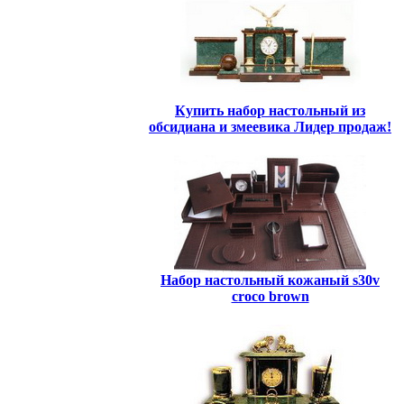
Купить набор настольный из
обсидиана и змеевика Лидер продаж!
Набор настольный кожаный s30v
croco brown