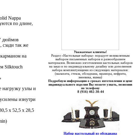
olid Nappa
уются по длине,
6" дюймов
 сзади так же
Уважаемые клиенты!
 карманом на
Раздел «Настольные наборы» порадует великолепным
выбором письменных наборов и разнообразием
материалов. Возможно изготовления настольных наборов
 Silktouch
на заказ и по индивидуальному дизайну или дополнения
набора комплектующими из следующих материалов:
(малахита, стекла, обсидиана, мрамора, нефрита,
ь
змеевика, яшмы)
Подробную информацию о сроках изготовления и цене
индивидуального изделия Вы можете узнать, позвонив
нагрузку узлы и
по телефону
8 (916) 402-30-44
 усилены изнутри
,5 х 52,5 х 28,5
min)
Набор настольный из обсидиана