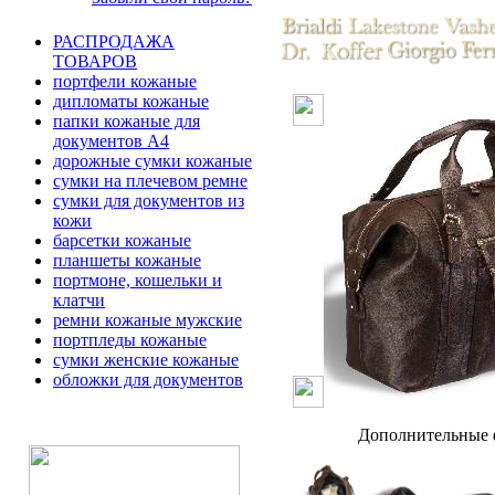
РАСПРОДАЖА
ТОВАРОВ
портфели кожаные
дипломаты кожаные
папки кожаные для
документов А4
дорожные сумки кожаные
сумки на плечевом ремне
сумки для документов из
кожи
барсетки кожаные
планшеты кожаные
портмоне, кошельки и
клатчи
ремни кожаные мужские
портпледы кожаные
сумки женские кожаные
обложки для документов
Дополнительные ф