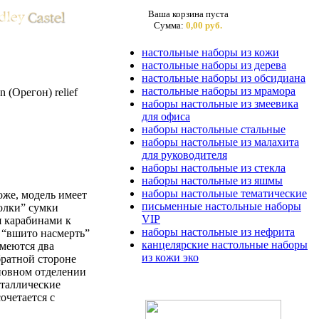
Ваша корзина пуста
Сумма:
0,00 руб.
настольные наборы из кожи
настольные наборы из дерева
настольные наборы из обсидиана
настольные наборы из мрамора
(Орегон) relief
наборы настольные из змеевика
для офиса
наборы настольные стальные
наборы настольные из малахита
для руководителя
наборы настольные из стекла
наборы настольные из яшмы
наборы настольные тематические
оже, модель имеет
письменные настольные наборы
олки” сумки
VIP
 карабинами к
наборы настольные из нефрита
 “вшито насмерть”
канцелярские настольные наборы
имеются два
из кожи эко
братной стороне
сновном отделении
еталлические
очетается с