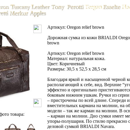
Артикул: Oregon relief brown
Дорожная сумка из кожи BRIALDI Oregon 
brown
Артикул: Oregon relief brown
Материал: натуральная кожа.
Цвет: Коричневый
Размеры: 30,5 х 52,5 х 28,5 см
Благодаря яркой и насыщенной черной к
располагающий к себе, вид. Верхние “уг
эффектно и оригинально пристегиваются
боковым нижним ушкам. Ручки из серии
– пристрочены по всей длине. Спереди 
вместительных кармана на молнии, на о
модели – так же карман на молнии. В о
ото товара:
– карман на молнии. Дно сумки имеет м
упоры-полушария. По стилю прекрасно с
деловой сумкой BRIALDI Navara.