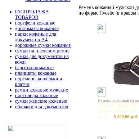
Ремень кожаный мужской дл
РАСПРОДАЖА
по форме Jivosite (в правом
ТОВАРОВ
портфели кожаные
дипломаты кожаные
папки кожаные для
документов А4
дорожные сумки кожаные
сумки на плечевом ремне
сумки для документов из
кожи
барсетки кожаные
планшеты кожаные
портмоне, кошельки и
клатчи
ремни кожаные мужские
портпледы кожаные
Ремень кожаный мужс
сумки женские кожаные
Артикул: 102832/BR
обложки для документов
Базовая единица: шт
5 000,00 руб.
Цена: