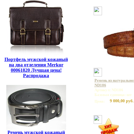
Портфель мужской кожаный
на два отделения Merkur
00061820 Лучщая цена!
Распродажа
Ремень из натурально
ND186
Артикул: ND186
Базовая единица: шт
9 000,00 руб.
Цена:
Ремень мужской кожаный