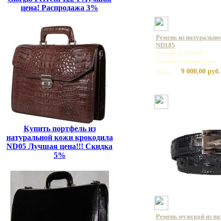
цена! Распродажа 3%
Ремень из натурально
ND185
Артикул: ND185
Базовая единица: шт
9 000,00 руб.
Цена:
Купить портфель из
натуральной кожи крокодила
ND05 Лучшая цена!!! Скидка
5%
Ремень мужской из на