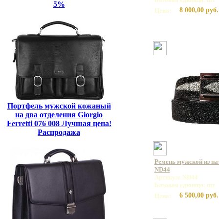
5%
8 000,00 руб.
Цена:
Портфель мужской кожаный
на два отделения Giorgio
Ferretti 076 008 Лучшая цена!
Распродажа
Ремень мужской из на
ND44
Артикул: ND44
Базовая единица: шт
6 500,00 руб.
Цена: