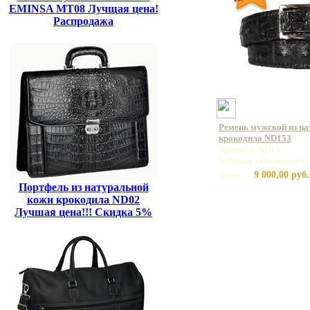
EMINSA MT08 Лучщая цена!
Распродажа
Ремень мужской из на
крокодила ND153
Артикул: ND153
Базовая единица: шт
9 000,00 руб.
Цена:
Портфель из натуральной
кожи крокодила ND02
Лучшая цена!!! Скидка 5%