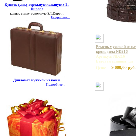
Купить сумку дорожную кожаную S.T.
Dupont
купить сумку дорожную S.T.Dupont
Подробнее...
Ремень мужской из на
крокодила ND216
Артикул: ND216
Базовая единица: шт
9 000,00 руб.
Цена:
Дипломат мужской из кожи
Подробнее...