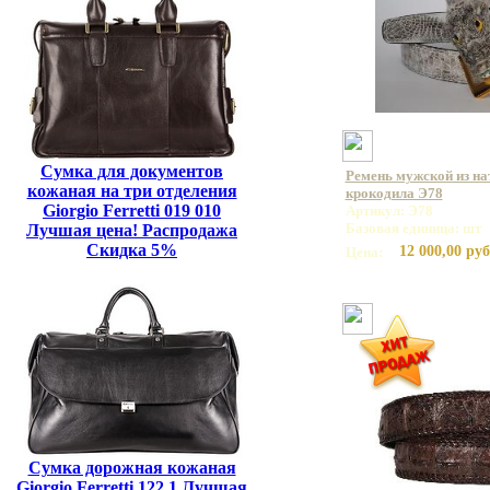
Сумка для документов
Ремень мужской из на
кожаная на три отделения
крокодила Э78
Giorgio Ferretti 019 010
Артикул: Э78
Базовая единица: шт
Лучшая цена! Распродажа
Скидка 5%
12 000,00 руб
Цена:
Сумка дорожная кожаная
Giorgio Ferretti 122 1 Лучшая