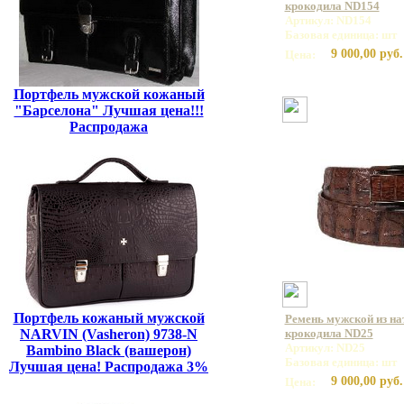
крокодила ND154
Артикул: ND154
Базовая единица: шт
9 000,00 руб.
Цена:
Портфель мужской кожаный
"Барселона" Лучшая цена!!!
Распродажа
Портфель кожаный мужской
Ремень мужской из на
NARVIN (Vasheron) 9738-N
крокодила ND25
Артикул: ND25
Bambino Black (вашерон)
Базовая единица: шт
Лучшая цена! Распродажа 3%
9 000,00 руб.
Цена: