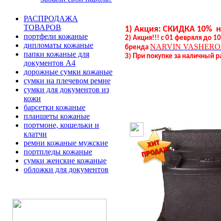
РАСПРОДАЖА
ТОВАРОВ
1) Акция: СКИДКА 10% 
портфели кожаные
2) Акция!!! с 01 февряля до 
дипломаты кожаные
NARVIN
VASHERO
бренда
папки кожаные для
3) При покупке за наличный р
документов А4
дорожные сумки кожаные
сумки на плечевом ремне
сумки для документов из
кожи
барсетки кожаные
планшеты кожаные
портмоне, кошельки и
клатчи
ремни кожаные мужские
портпледы кожаные
сумки женские кожаные
обложки для документов