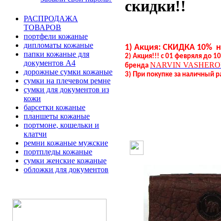
скидки!!
РАСПРОДАЖА
ТОВАРОВ
портфели кожаные
дипломаты кожаные
1) Акция: СКИДКА 10% 
папки кожаные для
2) Акция!!! с 01 февряля до 
документов А4
NARVIN
VASHERO
бренда
дорожные сумки кожаные
3) При покупке за наличный р
сумки на плечевом ремне
сумки для документов из
кожи
барсетки кожаные
планшеты кожаные
портмоне, кошельки и
клатчи
ремни кожаные мужские
портпледы кожаные
сумки женские кожаные
обложки для документов