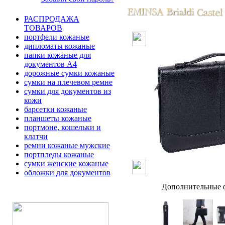
РАСПРОДАЖА
ТОВАРОВ
портфели кожаные
дипломаты кожаные
папки кожаные для
документов А4
дорожные сумки кожаные
сумки на плечевом ремне
сумки для документов из
кожи
барсетки кожаные
планшеты кожаные
портмоне, кошельки и
клатчи
ремни кожаные мужские
портпледы кожаные
сумки женские кожаные
обложки для документов
Дополнительные ф