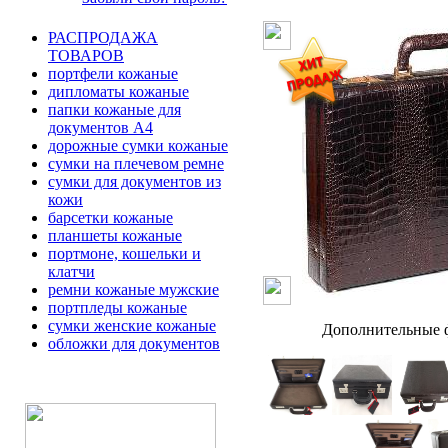
РАСПРОДАЖА
ТОВАРОВ
портфели кожаные
дипломаты кожаные
папки кожаные для
документов А4
дорожные сумки кожаные
сумки на плечевом ремне
сумки для документов из
кожи
барсетки кожаные
планшеты кожаные
портмоне, кошельки и
клатчи
ремни кожаные мужские
портпледы кожаные
сумки женские кожаные
Дополнительные ф
обложки для документов