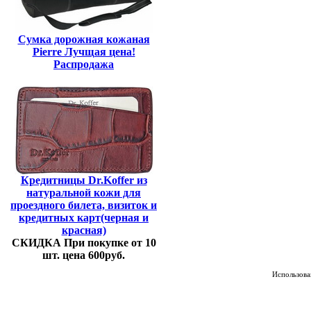
Сумка дорожная кожаная
Pierre Лучщая цена!
Распродажа
Кредитницы Dr.Koffer из
натуральной кожи для
проездного билета, визиток и
кредитных карт(черная и
красная)
СКИДКА При покупке от 10
шт. цена 600руб.
Использован