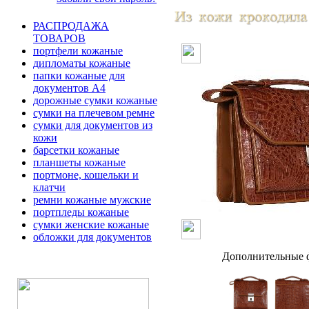
РАСПРОДАЖА
ТОВАРОВ
портфели кожаные
дипломаты кожаные
папки кожаные для
документов А4
дорожные сумки кожаные
сумки на плечевом ремне
сумки для документов из
кожи
барсетки кожаные
планшеты кожаные
портмоне, кошельки и
клатчи
ремни кожаные мужские
портпледы кожаные
сумки женские кожаные
обложки для документов
Дополнительные ф