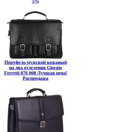
5%
Портфель мужской кожаный
на два отделения Giorgio
Ferretti 076 008 Лучшая цена!
Распродажа