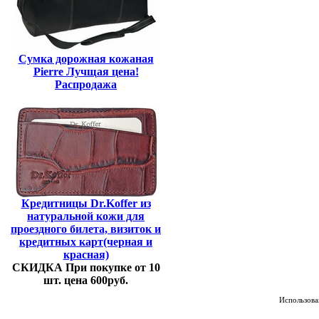
Сумка дорожная кожаная
Pierre Лучщая цена!
Распродажа
Кредитницы Dr.Koffer из
натуральной кожи для
проездного билета, визиток и
кредитных карт(черная и
красная)
СКИДКА При покупке от 10
шт. цена 600руб.
Использован