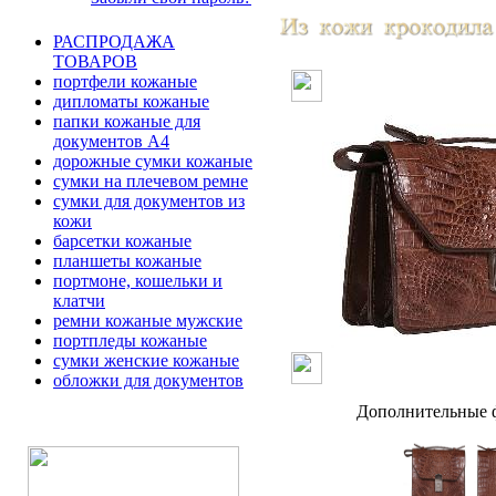
РАСПРОДАЖА
ТОВАРОВ
портфели кожаные
дипломаты кожаные
папки кожаные для
документов А4
дорожные сумки кожаные
сумки на плечевом ремне
сумки для документов из
кожи
барсетки кожаные
планшеты кожаные
портмоне, кошельки и
клатчи
ремни кожаные мужские
портпледы кожаные
сумки женские кожаные
обложки для документов
Дополнительные ф