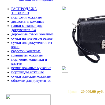
РАСПРОДАЖА
ТОВАРОВ
портфели кожаные
дипломаты кожаные
папки кожаные для
документов А4
дорожные сумки кожаные
сумки на плечевом ремне
сумки для документов из
кожи
барсетки кожаные
планшеты кожаные
портмоне, кошельки и
клатчи
ремни кожаные мужские
портпледы кожаные
сумки женские кожаные
обложки для документов
20 000,00 руб.
Цена: