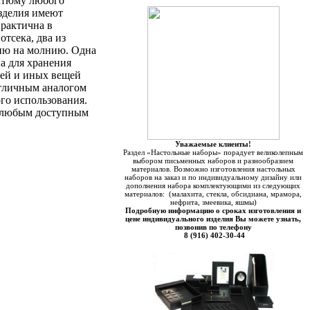
стюму любого
изделия имеют
практична в
отсека, два из
ию на молнию. Одна
а для хранения
тей и иных вещей
отличным аналогом
го использования.
а любым доступным
Уважаемые клиенты!
Раздел «Настольные наборы» порадует великолепным
выбором письменных наборов и разнообразием
материалов. Возможно изготовления настольных
наборов на заказ и по индивидуальному дизайну или
дополнения набора комплектующими из следующих
материалов: (малахита, стекла, обсидиана, мрамора,
нефрита, змеевика, яшмы)
Подробную информацию о сроках изготовления и
цене индивидуального изделия Вы можете узнать,
позвонив по телефону
8 (916) 402-30-44