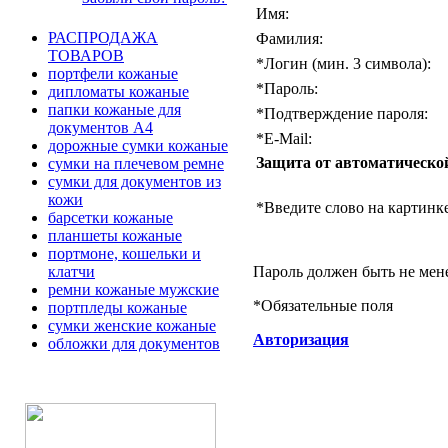
Имя:
РАСПРОДАЖА
Фамилия:
ТОВАРОВ
*
Логин (мин. 3 символа):
портфели кожаные
*
Пароль:
дипломаты кожаные
папки кожаные для
*
Подтверждение пароля:
документов А4
*
E-Mail:
дорожные сумки кожаные
Защита от автоматическо
сумки на плечевом ремне
сумки для документов из
кожи
*
Введите слово на картинке
барсетки кожаные
планшеты кожаные
портмоне, кошельки и
Пароль должен быть не мен
клатчи
ремни кожаные мужские
*
Обязательные поля
портпледы кожаные
сумки женские кожаные
Авторизация
обложки для документов