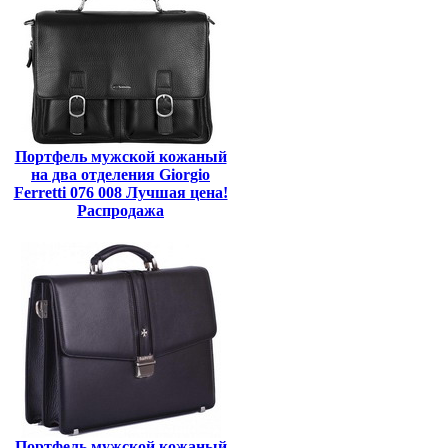
Портфель мужской кожаный
на два отделения Giorgio
Ferretti 076 008 Лучшая цена!
Распродажа
Портфель мужской кожаный