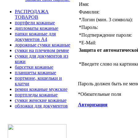
Имя:
РАСПРОДАЖА
Фамилия:
ТОВАРОВ
*
Логин (мин. 3 символа):
портфели кожаные
*
Пароль:
дипломаты кожаные
папки кожаные для
*
Подтверждение пароля:
документов А4
*
E-Mail:
дорожные сумки кожаные
Защита от автоматическо
сумки на плечевом ремне
сумки для документов из
кожи
*
Введите слово на картинке
барсетки кожаные
планшеты кожаные
портмоне, кошельки и
Пароль должен быть не мен
клатчи
ремни кожаные мужские
*
Обязательные поля
портпледы кожаные
сумки женские кожаные
Авторизация
обложки для документов