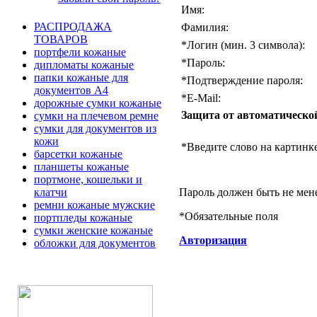
Имя:
РАСПРОДАЖА
Фамилия:
ТОВАРОВ
*
Логин (мин. 3 символа):
портфели кожаные
*
Пароль:
дипломаты кожаные
папки кожаные для
*
Подтверждение пароля:
документов А4
*
E-Mail:
дорожные сумки кожаные
Защита от автоматическо
сумки на плечевом ремне
сумки для документов из
кожи
*
Введите слово на картинке
барсетки кожаные
планшеты кожаные
портмоне, кошельки и
Пароль должен быть не мен
клатчи
ремни кожаные мужские
*
Обязательные поля
портпледы кожаные
сумки женские кожаные
Авторизация
обложки для документов