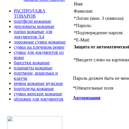
Имя:
РАСПРОДАЖА
Фамилия:
ТОВАРОВ
*
Логин (мин. 3 символа):
портфели кожаные
*
Пароль:
дипломаты кожаные
папки кожаные для
*
Подтверждение пароля:
документов А4
*
E-Mail:
дорожные сумки кожаные
Защита от автоматическо
сумки на плечевом ремне
сумки для документов из
кожи
*
Введите слово на картинке
барсетки кожаные
планшеты кожаные
портмоне, кошельки и
Пароль должен быть не мен
клатчи
ремни кожаные мужские
*
Обязательные поля
портпледы кожаные
сумки женские кожаные
Авторизация
обложки для документов