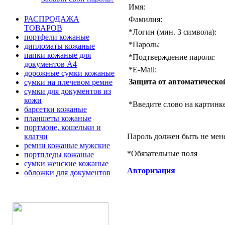
Имя:
РАСПРОДАЖА
Фамилия:
ТОВАРОВ
*
Логин (мин. 3 символа):
портфели кожаные
*
Пароль:
дипломаты кожаные
папки кожаные для
*
Подтверждение пароля:
документов А4
*
E-Mail:
дорожные сумки кожаные
Защита от автоматическо
сумки на плечевом ремне
сумки для документов из
кожи
*
Введите слово на картинке
барсетки кожаные
планшеты кожаные
портмоне, кошельки и
Пароль должен быть не мен
клатчи
ремни кожаные мужские
*
Обязательные поля
портпледы кожаные
сумки женские кожаные
Авторизация
обложки для документов