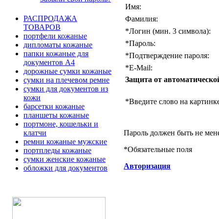
Имя:
РАСПРОДАЖА
Фамилия:
ТОВАРОВ
*
Логин (мин. 3 символа):
портфели кожаные
*
Пароль:
дипломаты кожаные
папки кожаные для
*
Подтверждение пароля:
документов А4
*
E-Mail:
дорожные сумки кожаные
Защита от автоматическо
сумки на плечевом ремне
сумки для документов из
кожи
*
Введите слово на картинке
барсетки кожаные
планшеты кожаные
портмоне, кошельки и
Пароль должен быть не мен
клатчи
ремни кожаные мужские
*
Обязательные поля
портпледы кожаные
сумки женские кожаные
Авторизация
обложки для документов