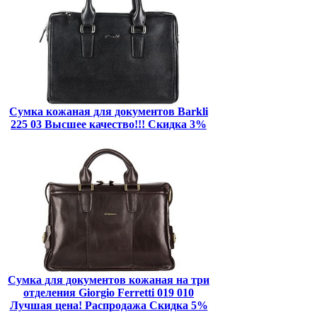
Сумка кожаная для документов Barkli
225 03 Высшее качество!!! Скидка 3%
Сумка для документов кожаная на три
отделения Giorgio Ferretti 019 010
Лучшая цена! Распродажа Скидка 5%