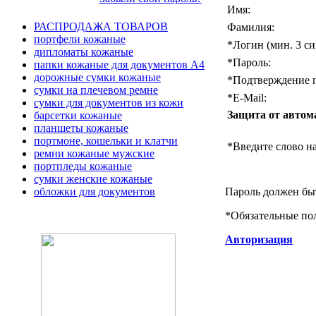
Имя:
РАСПРОДАЖА ТОВАРОВ
Фамилия:
портфели кожаные
*
Логин (мин. 3 си
дипломаты кожаные
*
Пароль:
папки кожаные для документов А4
дорожные сумки кожаные
*
Подтверждение п
сумки на плечевом ремне
*
E-Mail:
сумки для документов из кожи
Защита от автом
барсетки кожаные
планшеты кожаные
портмоне, кошельки и клатчи
*
Введите слово на
ремни кожаные мужские
портпледы кожаные
сумки женские кожаные
Пароль должен быт
обложки для документов
*
Обязательные по
Авторизация