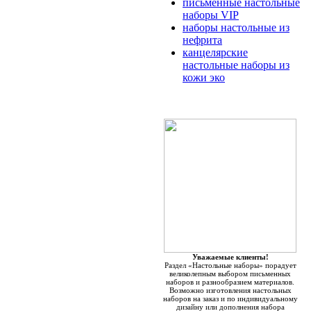
письменные настольные
наборы VIP
наборы настольные из
нефрита
канцелярские
настольные наборы из
кожи эко
Уважаемые клиенты!
Раздел «Настольные наборы» порадует
великолепным выбором письменных
наборов и разнообразием материалов.
Возможно изготовления настольных
наборов на заказ и по индивидуальному
дизайну или дополнения набора