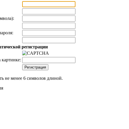
мвола):
ароля:
атической регистрации
 картинке:
ь не менее 6 символов длиной.
ля