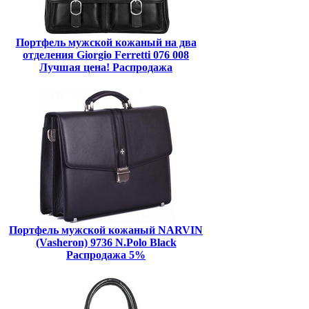
Портфель мужской кожаный на два
отделения Giorgio Ferretti 076 008
Лучшая цена! Распродажа
Портфель мужской кожаный NARVIN
(Vasheron) 9736 N.Polo Black
Распродажа 5%