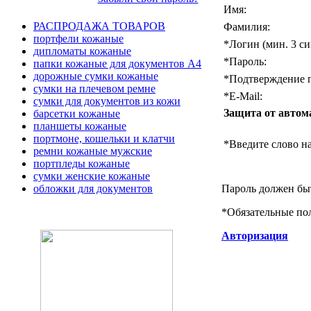
Имя:
РАСПРОДАЖА ТОВАРОВ
Фамилия:
портфели кожаные
*
Логин (мин. 3 си
дипломаты кожаные
*
Пароль:
папки кожаные для документов А4
дорожные сумки кожаные
*
Подтверждение п
сумки на плечевом ремне
*
E-Mail:
сумки для документов из кожи
Защита от автом
барсетки кожаные
планшеты кожаные
портмоне, кошельки и клатчи
*
Введите слово на
ремни кожаные мужские
портпледы кожаные
сумки женские кожаные
Пароль должен быт
обложки для документов
*
Обязательные по
Авторизация