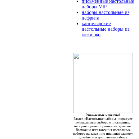
письменные настольные
наборы VIP
наборы настольные из
нефрита
канцелярские
настольные наборы из
кожи эко
Уважаемые клиенты!
Раздел «Настольные наборы» порадует
великолепным выбором письменных
наборов и разнообразием материалов.
Возможно изготовления настольных
наборов на заказ и по индивидуальному
дизайну или дополнения набора