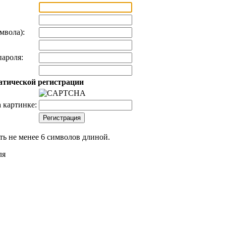
мвола):
ароля:
атической регистрации
 картинке:
ь не менее 6 символов длиной.
ля