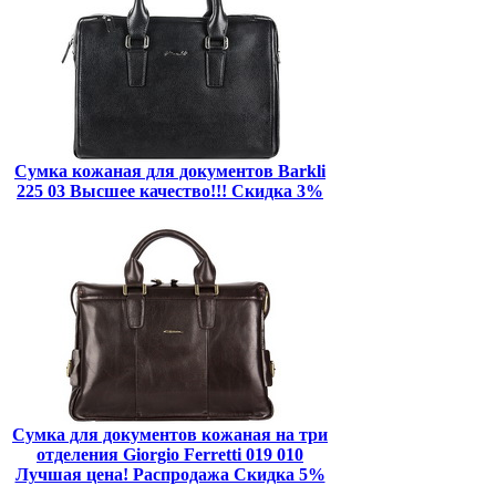
Сумка кожаная для документов Barkli
225 03 Высшее качество!!! Скидка 3%
Сумка для документов кожаная на три
отделения Giorgio Ferretti 019 010
Лучшая цена! Распродажа Скидка 5%