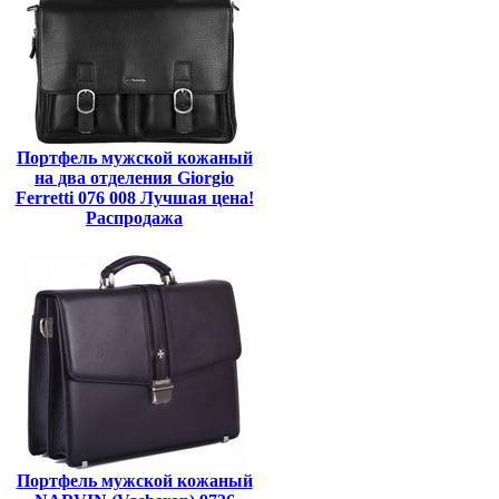
Портфель мужской кожаный
на два отделения Giorgio
Ferretti 076 008 Лучшая цена!
Распродажа
Портфель мужской кожаный