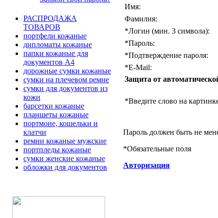
Имя:
РАСПРОДАЖА
Фамилия:
ТОВАРОВ
*
Логин (мин. 3 символа):
портфели кожаные
*
Пароль:
дипломаты кожаные
папки кожаные для
*
Подтверждение пароля:
документов А4
*
E-Mail:
дорожные сумки кожаные
Защита от автоматическо
сумки на плечевом ремне
сумки для документов из
кожи
*
Введите слово на картинке
барсетки кожаные
планшеты кожаные
портмоне, кошельки и
Пароль должен быть не мен
клатчи
ремни кожаные мужские
*
Обязательные поля
портпледы кожаные
сумки женские кожаные
Авторизация
обложки для документов