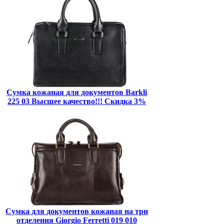
Сумка кожаная для документов Barkli
225 03 Высшее качество!!! Скидка 3%
Сумка для документов кожаная на три
отделения Giorgio Ferretti 019 010