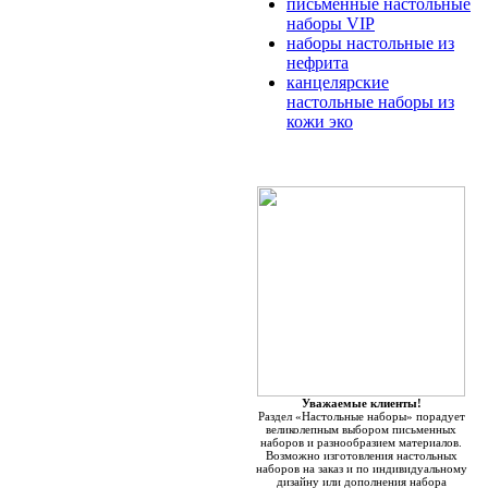
письменные настольные
наборы VIP
наборы настольные из
нефрита
канцелярские
настольные наборы из
кожи эко
Уважаемые клиенты!
Раздел «Настольные наборы» порадует
великолепным выбором письменных
наборов и разнообразием материалов.
Возможно изготовления настольных
наборов на заказ и по индивидуальному
дизайну или дополнения набора