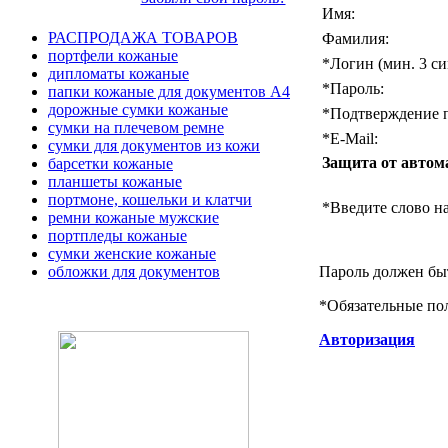
Имя:
РАСПРОДАЖА ТОВАРОВ
Фамилия:
портфели кожаные
*
Логин (мин. 3 си
дипломаты кожаные
*
Пароль:
папки кожаные для документов А4
дорожные сумки кожаные
*
Подтверждение п
сумки на плечевом ремне
*
E-Mail:
сумки для документов из кожи
Защита от автом
барсетки кожаные
планшеты кожаные
портмоне, кошельки и клатчи
*
Введите слово на
ремни кожаные мужские
портпледы кожаные
сумки женские кожаные
Пароль должен быт
обложки для документов
*
Обязательные по
Авторизация