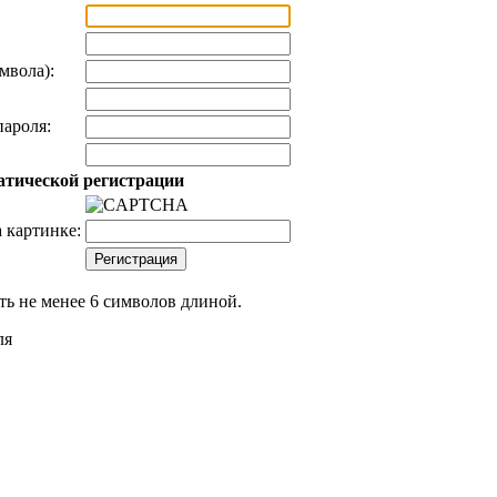
мвола):
ароля:
атической регистрации
 картинке:
ь не менее 6 символов длиной.
ля