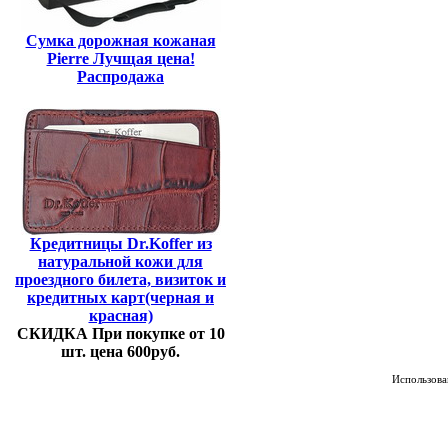
Сумка дорожная кожаная
Pierre Лучщая цена!
Распродажа
Кредитницы Dr.Koffer из
натуральной кожи для
проездного билета, визиток и
кредитных карт(черная и
красная)
СКИДКА При покупке от 10
шт. цена 600руб.
Использован