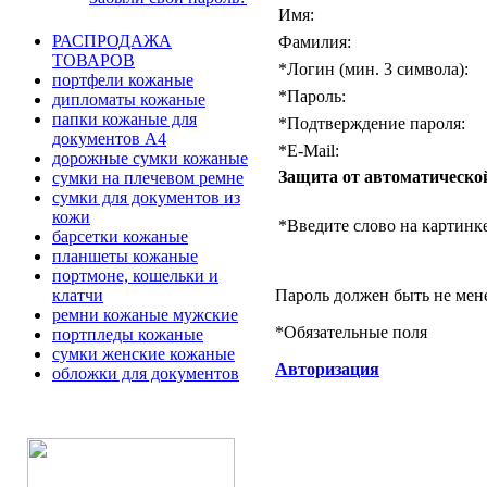
Имя:
РАСПРОДАЖА
Фамилия:
ТОВАРОВ
*
Логин (мин. 3 символа):
портфели кожаные
*
Пароль:
дипломаты кожаные
папки кожаные для
*
Подтверждение пароля:
документов А4
*
E-Mail:
дорожные сумки кожаные
Защита от автоматическо
сумки на плечевом ремне
сумки для документов из
кожи
*
Введите слово на картинке
барсетки кожаные
планшеты кожаные
портмоне, кошельки и
Пароль должен быть не мен
клатчи
ремни кожаные мужские
*
Обязательные поля
портпледы кожаные
сумки женские кожаные
Авторизация
обложки для документов