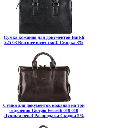
Сумка кожаная для документов Barkli
225 03 Высшее качество!!! Скидка 3%
Сумка для документов кожаная на три
отделения Giorgio Ferretti 019 010
Лучшая цена! Распродажа Скидка 5%