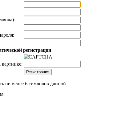
мвола):
ароля:
атической регистрации
 картинке:
ь не менее 6 символов длиной.
ля