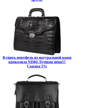
Купить портфель из натуральной кожи
крокодила ND04 Лучшая цена!!!
Скидка 5%