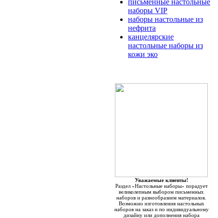
письменные настольные
наборы VIP
наборы настольные из
нефрита
канцелярские
настольные наборы из
кожи эко
Уважаемые клиенты!
Раздел «Настольные наборы» порадует
великолепным выбором письменных
наборов и разнообразием материалов.
Возможно изготовления настольных
наборов на заказ и по индивидуальному
дизайну или дополнения набора