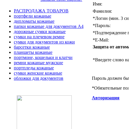
Имя:
РАСПРОДАЖА ТОВАРОВ
Фамилия:
портфели кожаные
*
Логин (мин. 3 си
дипломаты кожаные
*
Пароль:
папки кожаные для документов А4
дорожные сумки кожаные
*
Подтверждение п
сумки на плечевом ремне
*
E-Mail:
сумки для документов из кожи
Защита от автом
барсетки кожаные
планшеты кожаные
портмоне, кошельки и клатчи
*
Введите слово на
ремни кожаные мужские
портпледы кожаные
сумки женские кожаные
Пароль должен быт
обложки для документов
*
Обязательные по
Авторизация