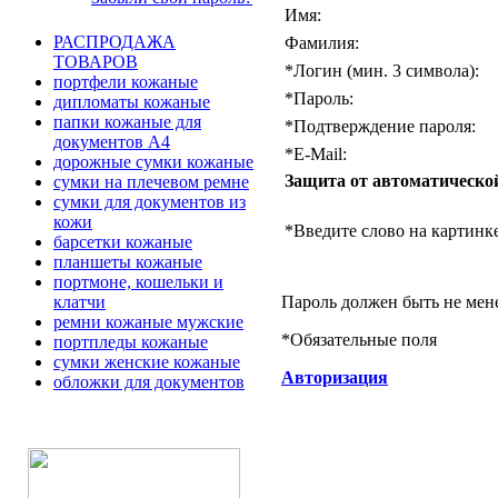
Имя:
РАСПРОДАЖА
Фамилия:
ТОВАРОВ
*
Логин (мин. 3 символа):
портфели кожаные
*
Пароль:
дипломаты кожаные
папки кожаные для
*
Подтверждение пароля:
документов А4
*
E-Mail:
дорожные сумки кожаные
Защита от автоматическо
сумки на плечевом ремне
сумки для документов из
кожи
*
Введите слово на картинке
барсетки кожаные
планшеты кожаные
портмоне, кошельки и
Пароль должен быть не мен
клатчи
ремни кожаные мужские
*
Обязательные поля
портпледы кожаные
сумки женские кожаные
Авторизация
обложки для документов