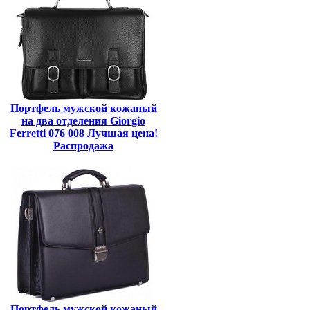
Портфель мужской кожаный
на два отделения Giorgio
Ferretti 076 008 Лучшая цена!
Распродажа
Портфель мужской кожаный