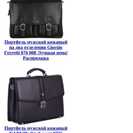
Портфель мужской кожаный
на два отделения Giorgio
Ferretti 076 008 Лучшая цена!
Распродажа
Портфель мужской кожаный