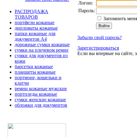
Логин:
Пароль:
РАСПРОДАЖА
ТОВАРОВ
Запомнить меня
портфели кожаные
дипломаты кожаные
папки кожаные для
Забыли свой пароль?
документов А4
дорожные сумки кожаные
Зарегистрироваться
сумки на плечевом ремне
Если вы впервые на сайте, 
сумки для документов из
кожи
барсетки кожаные
планшеты кожаные
портмоне, кошельки и
клатчи
ремни кожаные мужские
портпледы кожаные
сумки женские кожаные
обложки для документов