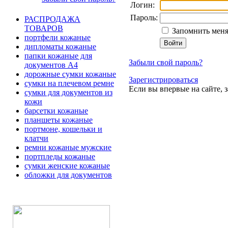
Логин:
Пароль:
РАСПРОДАЖА
ТОВАРОВ
Запомнить меня
портфели кожаные
дипломаты кожаные
папки кожаные для
Забыли свой пароль?
документов А4
дорожные сумки кожаные
Зарегистрироваться
сумки на плечевом ремне
Если вы впервые на сайте, 
сумки для документов из
кожи
барсетки кожаные
планшеты кожаные
портмоне, кошельки и
клатчи
ремни кожаные мужские
портпледы кожаные
сумки женские кожаные
обложки для документов