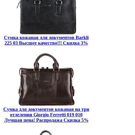
Сумка кожаная для документов Barkli
225 03 Высшее качество!!! Скидка 3%
Сумка для документов кожаная на три
отделения Giorgio Ferretti 019 010
Лучшая цена! Распродажа Скидка 5%