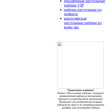
письменные настольные
наборы VIP
наборы настольные из
нефрита
канцелярские
настольные наборы из
кожи эко
Уважаемые клиенты!
Раздел «Настольные наборы» порадует
великолепным выбором письменных
наборов и разнообразием материалов.
Возможно изготовления настольных
наборов на заказ и по индивидуальному
дизайну или дополнения набора