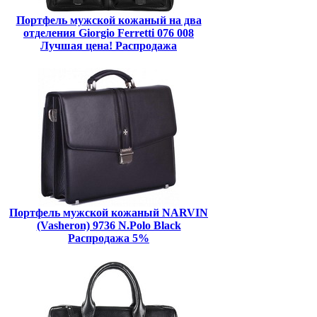
Портфель мужской кожаный на два
отделения Giorgio Ferretti 076 008
Лучшая цена! Распродажа
Портфель мужской кожаный NARVIN
(Vasheron) 9736 N.Polo Black
Распродажа 5%