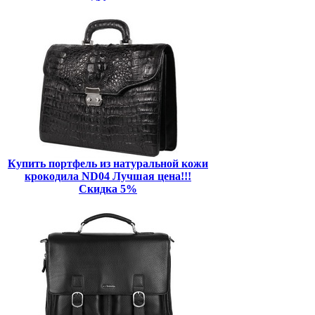
Купить портфель из натуральной кожи
крокодила ND04 Лучшая цена!!!
Скидка 5%