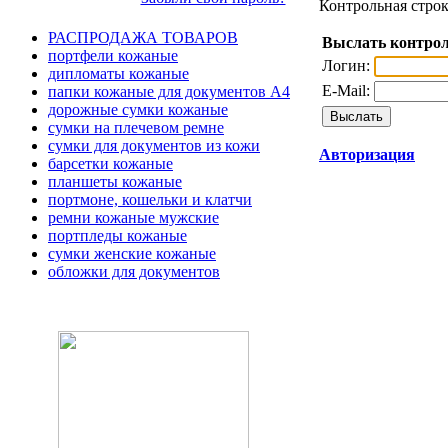
Контрольная строк
РАСПРОДАЖА ТОВАРОВ
Выслать контрол
портфели кожаные
Логин:
дипломаты кожаные
E-Mail:
папки кожаные для документов А4
дорожные сумки кожаные
сумки на плечевом ремне
сумки для документов из кожи
Авторизация
барсетки кожаные
планшеты кожаные
портмоне, кошельки и клатчи
ремни кожаные мужские
портпледы кожаные
сумки женские кожаные
обложки для документов